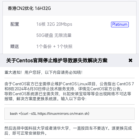
香港CN2优化 16H32G
配置
16核 32G 20Mbps
Platinum
50G硬盘 无限流量
赠送
1个备份 + 1个快照
可升级
硬盘,带宽,流量等
✖
关于Centos官网停止维护导致源失效解决方案
说明
5G防御 黑洞3小时
重大通知！用户您好，以下内容请务必知晓！
由于CentOS官方已全面停止维护CentOS Linux项目，公告指出 CentOS 7
CN2优化
建站优化
原生IP
和8在2024年6月30日停止技术服务支持，详情见CentOS官方公告。
导致CentOS系统源已全面失效，比如安装宝塔等等会出现网络不可达等
240.00
报错，解决方案是更换系统源。输入以下命令：
¥
起/ 月
立即购买
bash <(curl -sSL https://linuxmirrors.cn/main.sh)
然后选择中国科技大学或者清华大学，一直按回车不要选Y。源更换完成
后，即可正常安装软件。