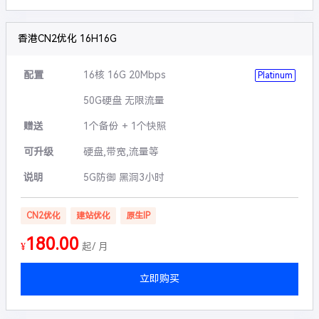
香港CN2优化 16H16G
配置
16核 16G 20Mbps
Platinum
50G硬盘 无限流量
赠送
1个备份 + 1个快照
可升级
硬盘,带宽,流量等
说明
5G防御 黑洞3小时
CN2优化
建站优化
原生IP
180.00
¥
起/ 月
立即购买