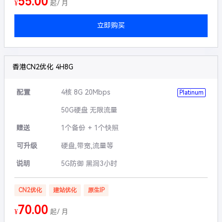
55.00
¥
起/ 月
立即购买
香港CN2优化 4H8G
配置
4核 8G 20Mbps
Platinum
50G硬盘 无限流量
赠送
1个备份 + 1个快照
可升级
硬盘,带宽,流量等
说明
5G防御 黑洞3小时
CN2优化
建站优化
原生IP
70.00
¥
起/ 月