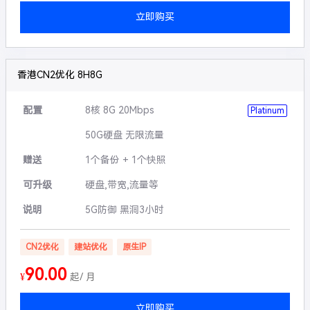
立即购买
香港CN2优化 8H8G
配置
8核 8G 20Mbps
Platinum
50G硬盘 无限流量
赠送
1个备份 + 1个快照
可升级
硬盘,带宽,流量等
说明
5G防御 黑洞3小时
CN2优化
建站优化
原生IP
90.00
¥
起/ 月
立即购买