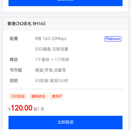
香港CN2优化 8H16G
配置
8核 16G 20Mbps
Platinum
50G硬盘 无限流量
赠送
1个备份 + 1个快照
可升级
硬盘,带宽,流量等
说明
5G防御 黑洞3小时
CN2优化
建站优化
原生IP
120.00
¥
起/ 月
立即购买