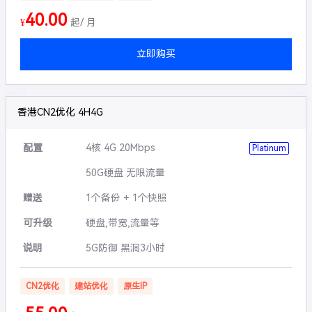
40.00
¥
起/ 月
立即购买
香港CN2优化 4H4G
配置
4核 4G 20Mbps
Platinum
50G硬盘 无限流量
赠送
1个备份 + 1个快照
可升级
硬盘,带宽,流量等
说明
5G防御 黑洞3小时
CN2优化
建站优化
原生IP