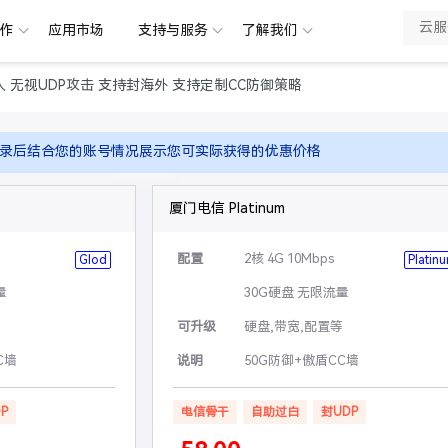
合作
应用市场
支持与服务
了解我们
入 无视UDP攻击 支持封海外 支持定制CC防御策略
录后结合您的账号情况展示您可实际获得的优惠价格
厦门电信 Platinum
配置
2核 4G 10Mbps
Glod
Platin
量
30G硬盘 无限流量
等
可升级
硬盘,带宽,配置等
C墙
说明
50G防御+傲盾CC墙
P
电信骨干
自助过白
封UDP