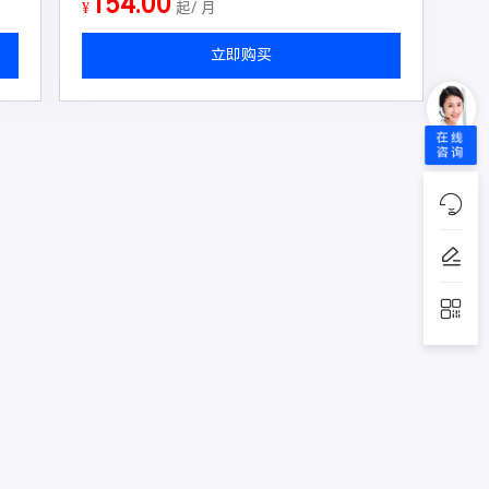
154.00
¥
起/ 月
立即购买
在线
咨询