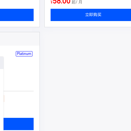
58.00
¥
起/ 月
立即购买
Platinum
墙
P