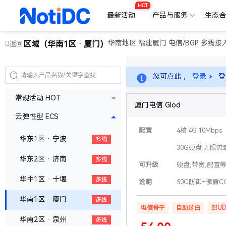
HOT
最新活动
产品与服务
生态
华南地区 福建厦门 电信/BGP 多线接
区域（华南1区 · 厦门）
返回
您可点此 ，
登录
登
常规活动 HOT
厦门电信 Glod
云弹性型 ECS
配置
4核 4G 10Mbps
华东1区 · 宁波
多线
30G硬盘 无限流
华东2区 · 济南
多线
可升级
硬盘,带宽,配置
华中1区 · 十堰
多线
说明
50G防御+傲盾C
华南1区 · 厦门
多线
电信骨干
自助过白
封UD
华南2区 · 泉州
多线