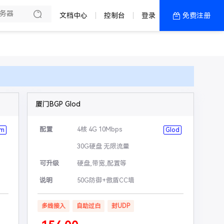
文档中心
控制台
登录
免费注册
全部产品
新闻资讯
帮助文档
热销推荐
厦门BGP Glod
配置
4核 4G 10Mbps
um
Glod
30G硬盘 无限流量
可升级
硬盘,带宽,配置等
说明
50G防御+傲盾CC墙
多线接入
自助过白
封UDP