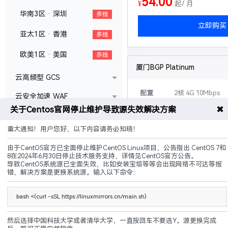
54.00
¥
起/ 月
华南3区 · 深圳
多线
立即购买
亚太1区 · 香港
多线
欧美1区 · 美国
多线
厦门BGP Platinum
云高频型 GCS
配置
2核 4G 10Mbps
云安全加速 WAF
✖
关于Centos官网停止维护导致源失效解决方案
30G硬盘 无限流量
国内裸金属 BMS
可升级
硬盘,带宽,配置等
重大通知！用户您好，以下内容请务必知晓！
海外裸金属 BMS
说明
50G防御+傲盾CC
由于CentOS官方已全面停止维护CentOS Linux项目，公告指出 CentOS 7和
独立宿主机 CDH
8在2024年6月30日停止技术服务支持，详情见CentOS官方公告。
导致CentOS系统源已全面失效，比如安装宝塔等等会出现网络不可达等报
多线接入
自助过白
封UD
错，解决方案是更换系统源。输入以下命令：
158.00
¥
起/ 月
bash <(curl -sSL https://linuxmirrors.cn/main.sh)
立即购买
然后选择中国科技大学或者清华大学，一直按回车不要选Y。源更换完成