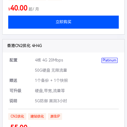
40.00
¥
起/ 月
立即购买
香港CN2优化 4H4G
配置
4核 4G 20Mbps
Platinum
50G硬盘 无限流量
赠送
1个备份 + 1个快照
可升级
硬盘,带宽,流量等
说明
5G防御 黑洞3小时
CN2优化
建站优化
原生IP