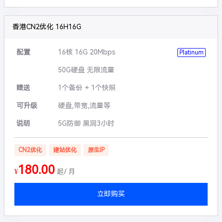
香港CN2优化 16H16G
配置
16核 16G 20Mbps
Platinum
50G硬盘 无限流量
赠送
1个备份 + 1个快照
可升级
硬盘,带宽,流量等
说明
5G防御 黑洞3小时
CN2优化
建站优化
原生IP
180.00
¥
起/ 月
立即购买