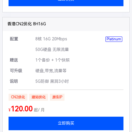
香港CN2优化 8H16G
配置
8核 16G 20Mbps
Platinum
50G硬盘 无限流量
赠送
1个备份 + 1个快照
可升级
硬盘,带宽,流量等
说明
5G防御 黑洞3小时
CN2优化
建站优化
原生IP
120.00
¥
起/ 月
立即购买