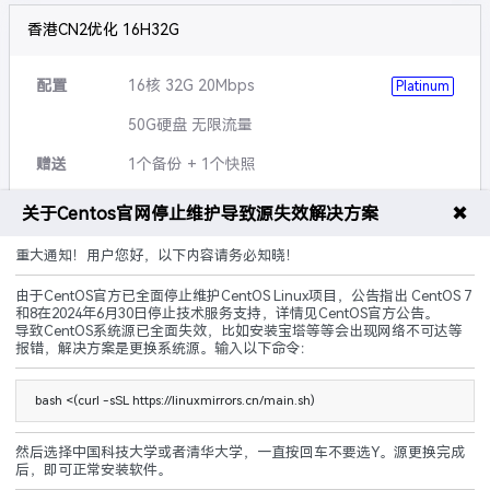
香港CN2优化 16H32G
配置
16核 32G 20Mbps
Platinum
50G硬盘 无限流量
赠送
1个备份 + 1个快照
可升级
硬盘,带宽,流量等
✖
关于Centos官网停止维护导致源失效解决方案
说明
5G防御 黑洞3小时
重大通知！用户您好，以下内容请务必知晓！
由于CentOS官方已全面停止维护CentOS Linux项目，公告指出 CentOS 7
CN2优化
建站优化
原生IP
和8在2024年6月30日停止技术服务支持，详情见CentOS官方公告。
导致CentOS系统源已全面失效，比如安装宝塔等等会出现网络不可达等
240.00
报错，解决方案是更换系统源。输入以下命令：
¥
起/ 月
立即购买
bash <(curl -sSL https://linuxmirrors.cn/main.sh)
然后选择中国科技大学或者清华大学，一直按回车不要选Y。源更换完成
后，即可正常安装软件。