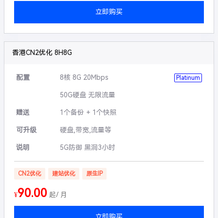
立即购买
香港CN2优化 8H8G
配置
8核 8G 20Mbps
Platinum
50G硬盘 无限流量
赠送
1个备份 + 1个快照
可升级
硬盘,带宽,流量等
说明
5G防御 黑洞3小时
CN2优化
建站优化
原生IP
90.00
¥
起/ 月
立即购买