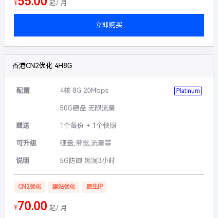
55.00
¥
起/ 月
立即购买
香港CN2优化 4H8G
配置
4核 8G 20Mbps
Platinum
50G硬盘 无限流量
赠送
1个备份 + 1个快照
可升级
硬盘,带宽,流量等
说明
5G防御 黑洞3小时
CN2优化
建站优化
原生IP
70.00
¥
起/ 月