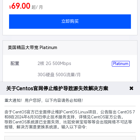
69.00
¥
起/ 月
立即购买
美国精品大带宽 Platinum
配置
2核 2G 500Mbps
Platinum
30G硬盘 500G流量/月
可升级
硬盘,带宽,流量等
✖
关于Centos官网停止维护导致源失效解决方案
说明
5G防御+傲盾CC墙
重大通知！用户您好，以下内容请务必知晓！
由于CentOS官方已全面停止维护CentOS Linux项目，公告指出 CentOS 7
三网CN2
无需备案
建站优化
和8在2024年6月30日停止技术服务支持，详情见CentOS官方公告。
导致CentOS系统源已全面失效，比如安装宝塔等等会出现网络不可达等
69.00
报错，解决方案是更换系统源。输入以下命令：
¥
起/ 月