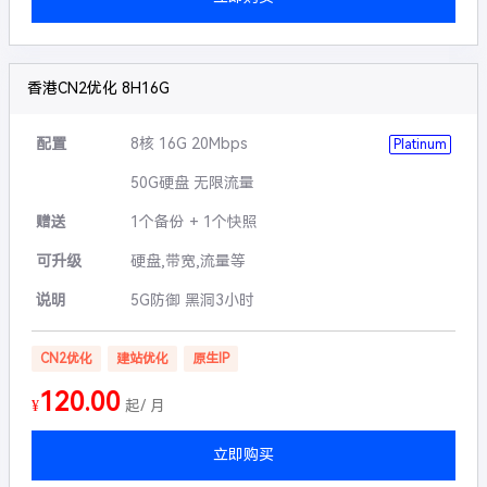
香港CN2优化 8H16G
配置
8核 16G 20Mbps
Platinum
50G硬盘 无限流量
赠送
1个备份 + 1个快照
可升级
硬盘,带宽,流量等
说明
5G防御 黑洞3小时
CN2优化
建站优化
原生IP
120.00
¥
起/ 月
立即购买