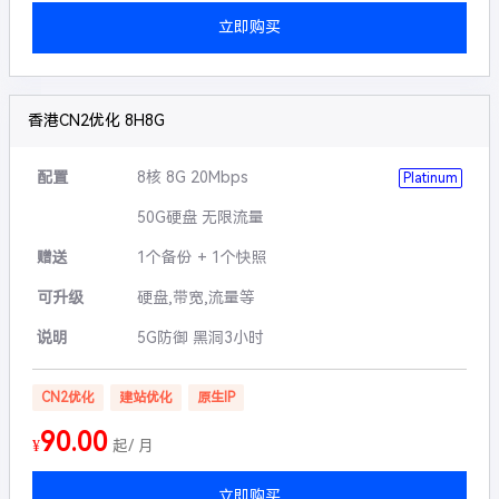
立即购买
香港CN2优化 8H8G
配置
8核 8G 20Mbps
Platinum
50G硬盘 无限流量
赠送
1个备份 + 1个快照
可升级
硬盘,带宽,流量等
说明
5G防御 黑洞3小时
CN2优化
建站优化
原生IP
90.00
¥
起/ 月
立即购买