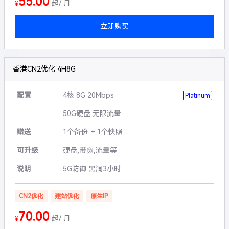
55.00
¥
起/ 月
立即购买
香港CN2优化 4H8G
配置
4核 8G 20Mbps
Platinum
50G硬盘 无限流量
赠送
1个备份 + 1个快照
可升级
硬盘,带宽,流量等
说明
5G防御 黑洞3小时
CN2优化
建站优化
原生IP
70.00
¥
起/ 月