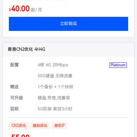
40.00
¥
起/ 月
立即购买
香港CN2优化 4H4G
配置
4核 4G 20Mbps
Platinum
50G硬盘 无限流量
赠送
1个备份 + 1个快照
可升级
硬盘,带宽,流量等
说明
5G防御 黑洞3小时
CN2优化
建站优化
原生IP