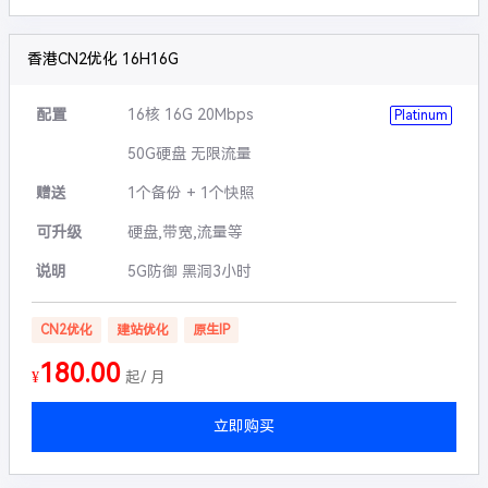
香港CN2优化 16H16G
配置
16核 16G 20Mbps
Platinum
50G硬盘 无限流量
赠送
1个备份 + 1个快照
可升级
硬盘,带宽,流量等
说明
5G防御 黑洞3小时
CN2优化
建站优化
原生IP
180.00
¥
起/ 月
立即购买