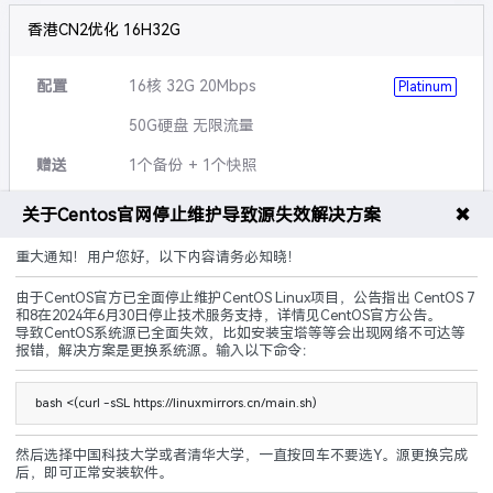
香港CN2优化 16H32G
配置
16核 32G 20Mbps
Platinum
50G硬盘 无限流量
赠送
1个备份 + 1个快照
可升级
硬盘,带宽,流量等
✖
关于Centos官网停止维护导致源失效解决方案
说明
5G防御 黑洞3小时
重大通知！用户您好，以下内容请务必知晓！
由于CentOS官方已全面停止维护CentOS Linux项目，公告指出 CentOS 7
CN2优化
建站优化
原生IP
和8在2024年6月30日停止技术服务支持，详情见CentOS官方公告。
导致CentOS系统源已全面失效，比如安装宝塔等等会出现网络不可达等
240.00
报错，解决方案是更换系统源。输入以下命令：
¥
起/ 月
立即购买
bash <(curl -sSL https://linuxmirrors.cn/main.sh)
然后选择中国科技大学或者清华大学，一直按回车不要选Y。源更换完成
后，即可正常安装软件。