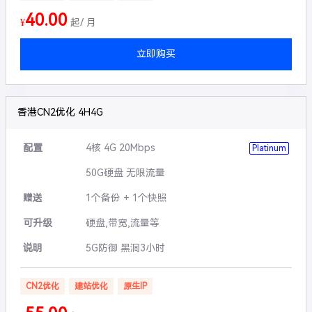
40.00
¥
起/ 月
立即购买
香港CN2优化 4H4G
配置
4核 4G 20Mbps
Platinum
50G硬盘 无限流量
赠送
1个备份 + 1个快照
可升级
硬盘,带宽,流量等
说明
5G防御 黑洞3小时
CN2优化
建站优化
原生IP