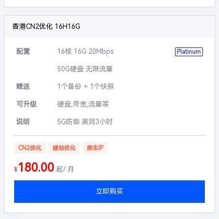
香港CN2优化 16H16G
配置
16核 16G 20Mbps
Platinum
50G硬盘 无限流量
赠送
1个备份 + 1个快照
可升级
硬盘,带宽,流量等
说明
5G防御 黑洞3小时
CN2优化
建站优化
原生IP
180.00
¥
起/ 月
立即购买