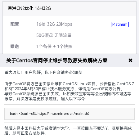
香港CN2优化 16H32G
配置
16核 32G 20Mbps
Platinum
50G硬盘 无限流量
赠送
1个备份 + 1个快照
可升级
硬盘,带宽,流量等
✖
关于Centos官网停止维护导致源失效解决方案
说明
5G防御 黑洞3小时
重大通知！用户您好，以下内容请务必知晓！
由于CentOS官方已全面停止维护CentOS Linux项目，公告指出 CentOS 7
CN2优化
建站优化
原生IP
和8在2024年6月30日停止技术服务支持，详情见CentOS官方公告。
导致CentOS系统源已全面失效，比如安装宝塔等等会出现网络不可达等
240.00
报错，解决方案是更换系统源。输入以下命令：
¥
起/ 月
立即购买
bash <(curl -sSL https://linuxmirrors.cn/main.sh)
然后选择中国科技大学或者清华大学，一直按回车不要选Y。源更换完成
后，即可正常安装软件。