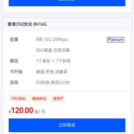
香港CN2优化 8H16G
配置
8核 16G 20Mbps
Platinum
50G硬盘 无限流量
赠送
1个备份 + 1个快照
可升级
硬盘,带宽,流量等
说明
5G防御 黑洞3小时
CN2优化
建站优化
原生IP
120.00
¥
起/ 月
立即购买