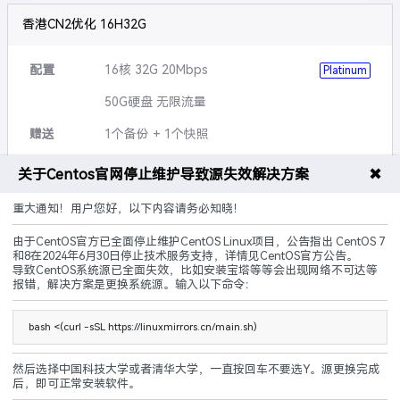
香港CN2优化 16H32G
配置
16核 32G 20Mbps
Platinum
50G硬盘 无限流量
赠送
1个备份 + 1个快照
可升级
硬盘,带宽,流量等
✖
关于Centos官网停止维护导致源失效解决方案
说明
5G防御 黑洞3小时
重大通知！用户您好，以下内容请务必知晓！
由于CentOS官方已全面停止维护CentOS Linux项目，公告指出 CentOS 7
CN2优化
建站优化
原生IP
和8在2024年6月30日停止技术服务支持，详情见CentOS官方公告。
导致CentOS系统源已全面失效，比如安装宝塔等等会出现网络不可达等
240.00
报错，解决方案是更换系统源。输入以下命令：
¥
起/ 月
立即购买
bash <(curl -sSL https://linuxmirrors.cn/main.sh)
然后选择中国科技大学或者清华大学，一直按回车不要选Y。源更换完成
后，即可正常安装软件。