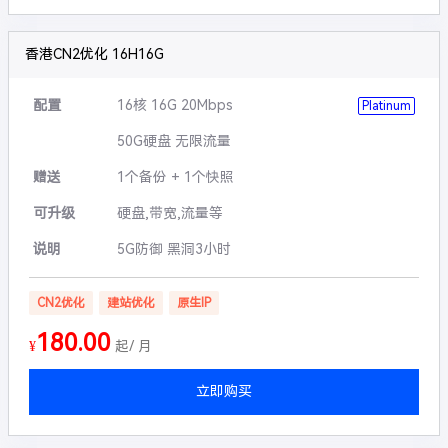
香港CN2优化 16H16G
配置
16核 16G 20Mbps
Platinum
50G硬盘 无限流量
赠送
1个备份 + 1个快照
可升级
硬盘,带宽,流量等
说明
5G防御 黑洞3小时
CN2优化
建站优化
原生IP
180.00
¥
起/ 月
立即购买