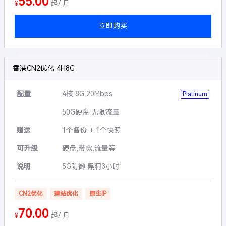
55.00
¥
起/ 月
立即购买
香港CN2优化 4H8G
配置
4核 8G 20Mbps
Platinum
50G硬盘 无限流量
赠送
1个备份 + 1个快照
可升级
硬盘,带宽,流量等
说明
5G防御 黑洞3小时
CN2优化
建站优化
原生IP
70.00
¥
起/ 月