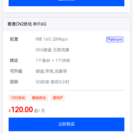
香港CN2优化 8H16G
配置
8核 16G 20Mbps
Platinum
50G硬盘 无限流量
赠送
1个备份 + 1个快照
可升级
硬盘,带宽,流量等
说明
5G防御 黑洞3小时
CN2优化
建站优化
原生IP
120.00
¥
起/ 月
立即购买