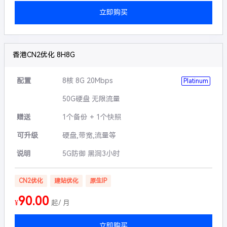
立即购买
香港CN2优化 8H8G
配置
8核 8G 20Mbps
Platinum
50G硬盘 无限流量
赠送
1个备份 + 1个快照
可升级
硬盘,带宽,流量等
说明
5G防御 黑洞3小时
CN2优化
建站优化
原生IP
90.00
¥
起/ 月
立即购买