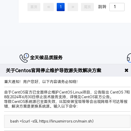
跳转
首页
1
尾页
全天候品质服务
✖
关于Centos官网停止维护导致源失效解决方案
重大通知！用户您好，以下内容请务必知晓！
由于CentOS官方已全面停止维护CentOS Linux项目，公告指出 CentOS 7和
厦门破碎工坊网络科技有限公司
8在2024年6月30日停止技术服务支持，详情见CentOS官方公告。
Copyright © 2025-2026 All Rights Reserved.
导致CentOS系统源已全面失效，比如安装宝塔等等会出现网络不可达等报
错，解决方案是更换系统源。输入以下命令：
服务热线：
400-9989-596
电子邮箱：
info@notidc.com
bash <(curl -sSL https://linuxmirrors.cn/main.sh)
商务QQ：
3300935300