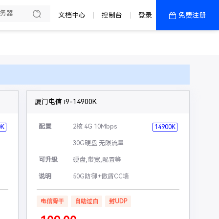
文档中心
控制台
登录
免费注册
全部产品
新闻资讯
帮助文档
热销推荐
厦门电信 i9-14900K
配置
2核 4G 10Mbps
0K
14900K
30G硬盘 无限流量
可升级
硬盘,带宽,配置等
说明
50G防御+傲盾CC墙
电信骨干
自助过白
封UDP