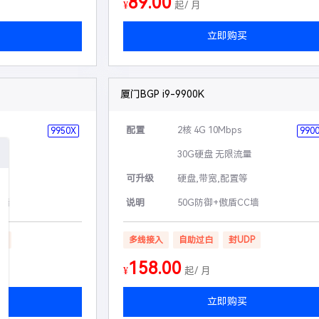
89.00
¥
起/ 月
立即购买
厦门BGP i9-9900K
配置
2核 4G 10Mbps
9950X
990
量
30G硬盘 无限流量
可升级
硬盘,带宽,配置等
C墙
说明
50G防御+傲盾CC墙
P
多线接入
自助过白
封UDP
158.00
¥
起/ 月
立即购买