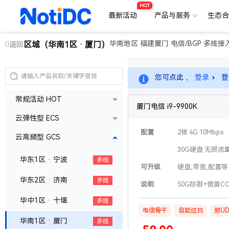
HOT
最新活动
产品与服务
生态
华南地区 福建厦门 电信/BGP 多线接
区域（华南1区 · 厦门）
返回
您可点此 ，
登录
登
常规活动 HOT
厦门电信 i9-9900K
云弹性型 ECS
配置
2核 4G 10Mbps
云高频型 GCS
30G硬盘 无限流
华东1区 · 宁波
多线
可升级
硬盘,带宽,配置等
华东2区 · 济南
多线
说明
50G防御+傲盾C
华中1区 · 十堰
多线
电信骨干
自助过白
封UD
华南1区 · 厦门
多线