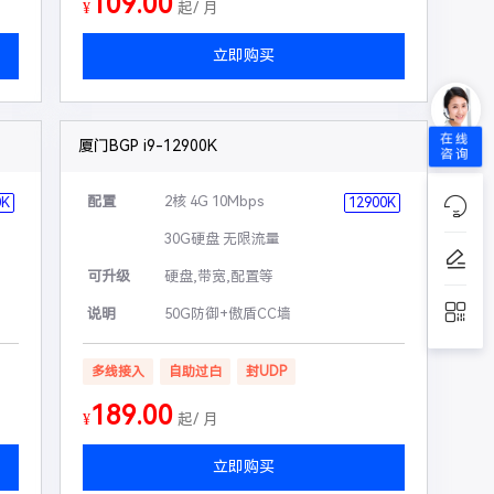
109.00
¥
起/ 月
立即购买
在线
厦门BGP i9-12900K
咨询
配置
2核 4G 10Mbps
0K
12900K
30G硬盘 无限流量
可升级
硬盘,带宽,配置等
说明
50G防御+傲盾CC墙
多线接入
自助过白
封UDP
189.00
¥
起/ 月
立即购买