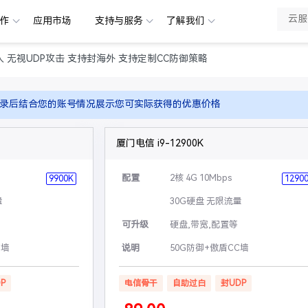
合作
应用市场
支持与服务
了解我们
入 无视UDP攻击 支持封海外 支持定制CC防御策略
录后结合您的账号情况展示您可实际获得的优惠价格
厦门电信 i9-12900K
配置
2核 4G 10Mbps
9900K
1290
量
30G硬盘 无限流量
可升级
硬盘,带宽,配置等
C墙
说明
50G防御+傲盾CC墙
P
电信骨干
自助过白
封UDP