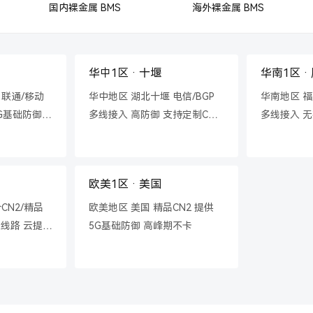
国内裸金属 BMS
海外裸金属 BMS
华中1区 · 十堰
华南1区 ·
 联通/移动
华中地区 湖北十堰 电信/BGP
华南地区 福
0G基础防御
多线接入 高防御 支持定制CC
多线接入 无
略
防御策略
海外 支持定
欧美1区 · 美国
CN2/精品
欧美地区 美国 精品CN2 提供
条线路 云提清
5G基础防御 高峰期不卡
御策略