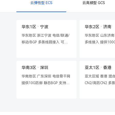
云弹性型 ECS
云高频型 GCS
华东1区 · 宁波
华东2区 · 济南
华东地区 浙江宁波 电信/联通/
华东地区 山东济南
移动/BGP 多条线路接入 可封
多线接入 提供10
UDP策略
支持定制CC防御策
华南3区 · 深圳
亚太1区 · 香港
华南地区 广东深圳 电信骨干网
亚太区域 香港 混合
提供10G防御 静态BGP 支持定
CN2/高防CN2 多
制CC防御策略
洗 支持定制CC防