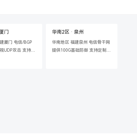
 厦门
华南2区 · 泉州
华东1
建厦门 电信/BGP
华南地区 福建泉州 电信骨干网
华东地
视UDP攻击 支持封
提供100G基础防御 支持定制
移动/
制CC防御策略
CC防御策略
UDP