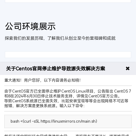
公司环境展示
探索我们的发展历程，了解我们从创立至今的里程碑和成就
✖
关于Centos官网停止维护导致源失效解决方案
重大通知！用户您好，以下内容请务必知晓！
售前咨询热线
400-9989-596
由于CentOS官方已全面停止维护CentOS Linux项目，公告指出 CentOS 7
和8在2024年6月30日停止技术服务支持，详情见CentOS官方公告。
导致CentOS系统源已全面失效，比如安装宝塔等等会出现网络不可达等
报错，解决方案是更换系统源。输入以下命令：
bash <(curl -sSL https://linuxmirrors.cn/main.sh)
QQ群聊