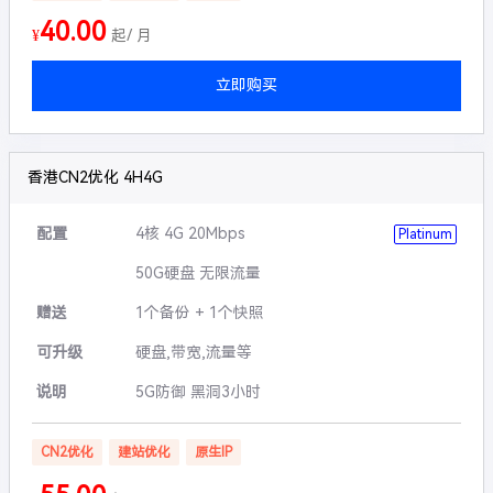
40.00
¥
起/ 月
立即购买
香港CN2优化 4H4G
配置
4核 4G 20Mbps
Platinum
50G硬盘 无限流量
赠送
1个备份 + 1个快照
可升级
硬盘,带宽,流量等
说明
5G防御 黑洞3小时
CN2优化
建站优化
原生IP