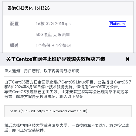
香港CN2优化 16H32G
配置
16核 32G 20Mbps
Platinum
50G硬盘 无限流量
赠送
1个备份 + 1个快照
可升级
硬盘,带宽,流量等
✖
关于Centos官网停止维护导致源失效解决方案
说明
5G防御 黑洞3小时
重大通知！用户您好，以下内容请务必知晓！
由于CentOS官方已全面停止维护CentOS Linux项目，公告指出 CentOS 7
CN2优化
建站优化
原生IP
和8在2024年6月30日停止技术服务支持，详情见CentOS官方公告。
导致CentOS系统源已全面失效，比如安装宝塔等等会出现网络不可达等
240.00
报错，解决方案是更换系统源。输入以下命令：
¥
起/ 月
立即购买
bash <(curl -sSL https://linuxmirrors.cn/main.sh)
然后选择中国科技大学或者清华大学，一直按回车不要选Y。源更换完成
后，即可正常安装软件。