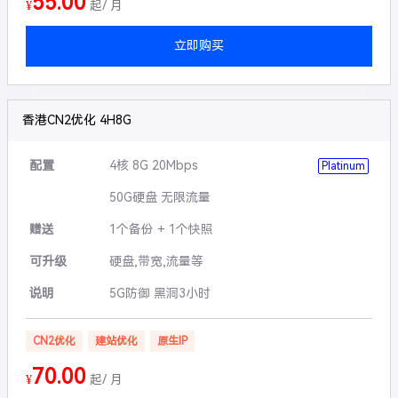
55.00
¥
起/ 月
立即购买
香港CN2优化 4H8G
配置
4核 8G 20Mbps
Platinum
50G硬盘 无限流量
赠送
1个备份 + 1个快照
可升级
硬盘,带宽,流量等
说明
5G防御 黑洞3小时
CN2优化
建站优化
原生IP
70.00
¥
起/ 月