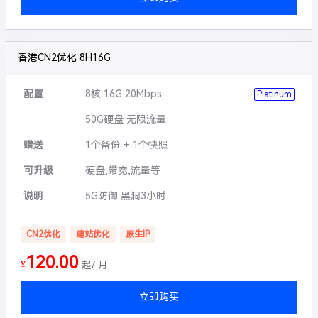
香港CN2优化 8H16G
配置
8核 16G 20Mbps
Platinum
50G硬盘 无限流量
赠送
1个备份 + 1个快照
可升级
硬盘,带宽,流量等
说明
5G防御 黑洞3小时
CN2优化
建站优化
原生IP
120.00
¥
起/ 月
立即购买