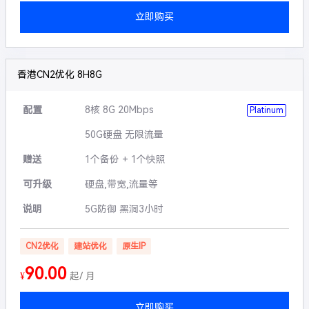
立即购买
香港CN2优化 8H8G
配置
8核 8G 20Mbps
Platinum
50G硬盘 无限流量
赠送
1个备份 + 1个快照
可升级
硬盘,带宽,流量等
说明
5G防御 黑洞3小时
CN2优化
建站优化
原生IP
90.00
¥
起/ 月
立即购买