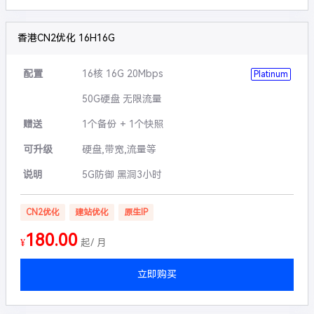
香港CN2优化 16H16G
配置
16核 16G 20Mbps
Platinum
50G硬盘 无限流量
赠送
1个备份 + 1个快照
可升级
硬盘,带宽,流量等
说明
5G防御 黑洞3小时
CN2优化
建站优化
原生IP
180.00
¥
起/ 月
立即购买