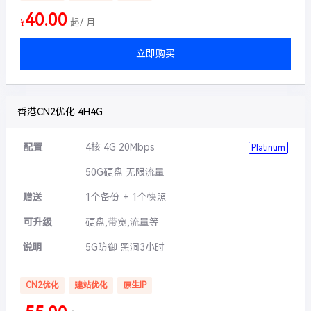
40.00
¥
起/ 月
立即购买
香港CN2优化 4H4G
配置
4核 4G 20Mbps
Platinum
50G硬盘 无限流量
赠送
1个备份 + 1个快照
可升级
硬盘,带宽,流量等
说明
5G防御 黑洞3小时
CN2优化
建站优化
原生IP