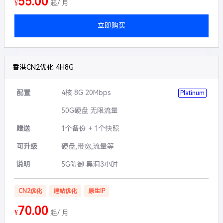
55.00
¥
起/ 月
立即购买
香港CN2优化 4H8G
配置
4核 8G 20Mbps
Platinum
50G硬盘 无限流量
赠送
1个备份 + 1个快照
可升级
硬盘,带宽,流量等
说明
5G防御 黑洞3小时
CN2优化
建站优化
原生IP
70.00
¥
起/ 月