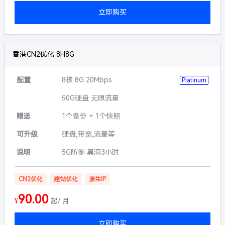
立即购买
香港CN2优化 8H8G
配置
8核 8G 20Mbps
Platinum
50G硬盘 无限流量
赠送
1个备份 + 1个快照
可升级
硬盘,带宽,流量等
说明
5G防御 黑洞3小时
CN2优化
建站优化
原生IP
90.00
¥
起/ 月
立即购买