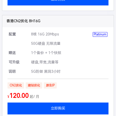
香港CN2优化 8H16G
配置
8核 16G 20Mbps
Platinum
50G硬盘 无限流量
赠送
1个备份 + 1个快照
可升级
硬盘,带宽,流量等
说明
5G防御 黑洞3小时
CN2优化
建站优化
原生IP
120.00
¥
起/ 月
立即购买