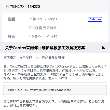
香港CN2优化 16H32G
配置
16核 32G 20Mbps
Platinum
50G硬盘 无限流量
赠送
1个备份 + 1个快照
可升级
硬盘,带宽,流量等
✖
关于Centos官网停止维护导致源失效解决方案
说明
5G防御 黑洞3小时
重大通知！用户您好，以下内容请务必知晓！
由于CentOS官方已全面停止维护CentOS Linux项目，公告指出 CentOS 7
CN2优化
建站优化
原生IP
和8在2024年6月30日停止技术服务支持，详情见CentOS官方公告。
导致CentOS系统源已全面失效，比如安装宝塔等等会出现网络不可达等
240.00
报错，解决方案是更换系统源。输入以下命令：
¥
起/ 月
立即购买
bash <(curl -sSL https://linuxmirrors.cn/main.sh)
然后选择中国科技大学或者清华大学，一直按回车不要选Y。源更换完成
后，即可正常安装软件。