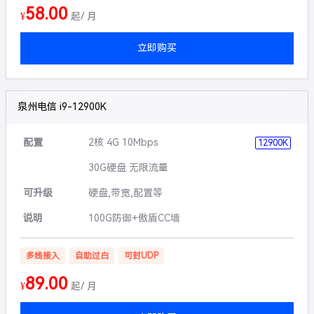
58.00
¥
起/ 月
立即购买
泉州电信 i9-12900K
配置
2核 4G 10Mbps
12900K
30G硬盘 无限流量
可升级
硬盘,带宽,配置等
说明
100G防御+傲盾CC墙
多线接入
自助过白
可封UDP
89.00
¥
起/ 月