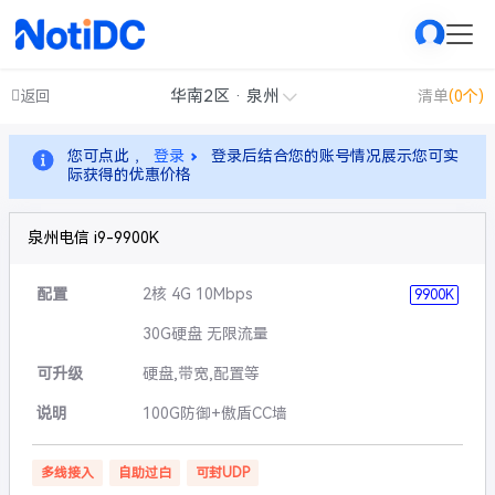
华南2区 · 泉州
返回
清单
(0个)
您可点此 ，
登录
登录后结合您的账号情况展示您可实
际获得的优惠价格
泉州电信 i9-9900K
配置
2核 4G 10Mbps
9900K
30G硬盘 无限流量
可升级
硬盘,带宽,配置等
说明
100G防御+傲盾CC墙
多线接入
自助过白
可封UDP