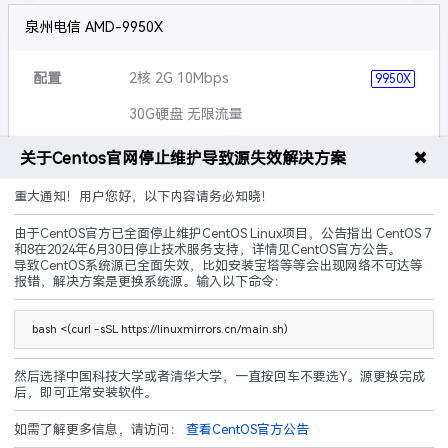
泉州电信 AMD-9950X
配置
2核 2G 10Mbps
9950X
30G硬盘 无限流量
可升级
硬盘,带宽,配置等
✖
关于Centos官网停止维护导致源失效解决方案
说明
100G防御+傲盾CC墙
重大通知！用户您好，以下内容请务必知晓！
由于CentOS官方已全面停止维护CentOS Linux项目，公告指出 CentOS 7
多线接入
自助过白
可封UDP
和8在2024年6月30日停止技术服务支持，详情见CentOS官方公告。
导致CentOS系统源已全面失效，比如安装宝塔等等会出现网络不可达等
69.00
报错，解决方案是更换系统源。输入以下命令：
¥
起/ 月
立即购买
bash <(curl -sSL https://linuxmirrors.cn/main.sh)
然后选择中国科技大学或者清华大学，一直按回车不要选Y。源更换完成
后，即可正常安装软件。
如需了解更多信息，请访问：
查看CentOS官方公告
机房禁止用于以下业务及服务：无支付牌照的第三方及第