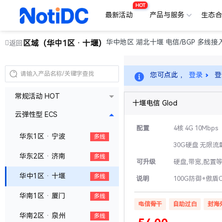
HOT
最新活动
产品与服务
生态
华中地区 湖北十堰 电信/BGP 多线接
区域（华中1区 · 十堰）
返回
您可点此 ，
登录
登
常规活动 HOT
十堰电信 Glod
云弹性型 ECS
配置
4核 4G 10Mbps
华东1区 · 宁波
多线
30G硬盘 无限流
华东2区 · 济南
多线
可升级
硬盘,带宽,配置
华中1区 · 十堰
多线
说明
100G防御+傲盾
华南1区 · 厦门
多线
电信骨干
自助过白
封海
华南2区 · 泉州
多线