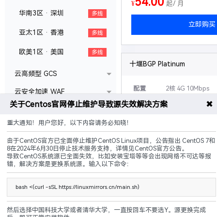
54.00
¥
起/ 月
华南3区 · 深圳
多线
立即购买
亚太1区 · 香港
多线
欧美1区 · 美国
多线
十堰BGP Platinum
云高频型 GCS
配置
2核 4G 10Mbps
云安全加速 WAF
✖
关于Centos官网停止维护导致源失效解决方案
30G硬盘 无限流量
国内裸金属 BMS
可升级
硬盘,带宽,配置等
重大通知！用户您好，以下内容请务必知晓！
海外裸金属 BMS
说明
20G防御+傲盾CC
由于CentOS官方已全面停止维护CentOS Linux项目，公告指出 CentOS 7和
独立宿主机 CDH
8在2024年6月30日停止技术服务支持，详情见CentOS官方公告。
导致CentOS系统源已全面失效，比如安装宝塔等等会出现网络不可达等报
多线接入
自助过白
可封
错，解决方案是更换系统源。输入以下命令：
138.00
¥
起/ 月
bash <(curl -sSL https://linuxmirrors.cn/main.sh)
立即购买
然后选择中国科技大学或者清华大学，一直按回车不要选Y。源更换完成