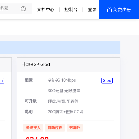
文档中心
控制台
登录
免费注册
全部产品
新闻资讯
帮助文档
热销推荐
十堰BGP Glod
配置
4核 4G 10Mbps
um
Glod
30G硬盘 无限流量
可升级
硬盘,带宽,配置等
说明
20G防御+傲盾CC墙
多线接入
自助过白
封海外