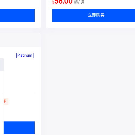
58.00
¥
起/ 月
立即购买
Platinum
墙
UDP