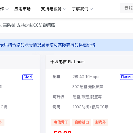
合作
应用市场
支持与服务
了解我们
入 高防御 支持定制CC防御策略
录后结合您的账号情况展示您可实际获得的优惠价格
十堰电信 Platinum
配置
2核 4G 10Mbps
Glod
Platin
量
30G硬盘 无限流量
等
可升级
硬盘,带宽,配置等
CC墙
说明
100G防御+傲盾CC墙
外
电信骨干
自助过白
封海外