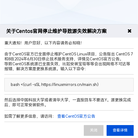
✖
关于Centos官网停止维护导致源失效解决方案
重大通知！用户您好，以下内容请务必知晓！
售前咨询热线
400-9989-596
由于CentOS官方已全面停止维护CentOS Linux项目，公告指出 CentOS 7
和8在2024年6月30日停止技术服务支持，详情见CentOS官方公告。
导致CentOS系统源已全面失效，比如安装宝塔等等会出现网络不可达等
报错，解决方案是更换系统源。输入以下命令：
bash <(curl -sSL https://linuxmirrors.cn/main.sh)
QQ群聊
然后选择中国科技大学或者清华大学，一直按回车不要选Y。源更换完成
后，即可正常安装软件。
运营主体 厦门破碎工坊网络科技有限公司
如需了解更多信息，请访问：
查看CentOS官方公告
营业执照 91350213MAET4B2X3F
电信增值业务许可证(ISP/IDC/CDN) B1-20242576
闽ICP备2023023682号-2
关闭
查看详情
闽公网安备35020602003166号