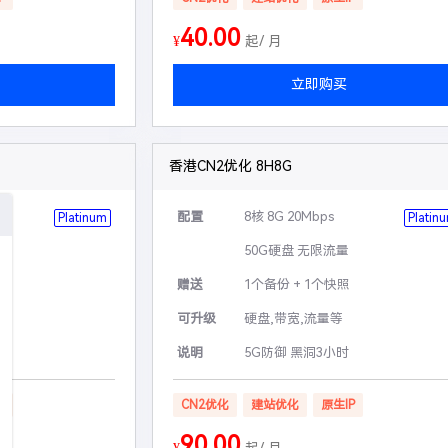
40.00
¥
起/ 月
立即购买
香港CN2优化 8H8G
配置
8核 8G 20Mbps
Platinum
Platin
50G硬盘 无限流量
赠送
1个备份 + 1个快照
可升级
硬盘,带宽,流量等
说明
5G防御 黑洞3小时
P
CN2优化
建站优化
原生IP
90.00