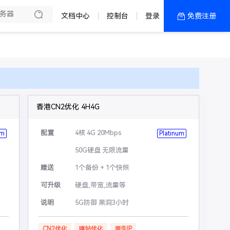
文档中心
控制台
登录
免费注册
全部产品
新闻资讯
帮助文档
热销推荐
香港CN2优化 4H4G
配置
4核 4G 20Mbps
um
Platinum
50G硬盘 无限流量
赠送
1个备份 + 1个快照
可升级
硬盘,带宽,流量等
说明
5G防御 黑洞3小时
CN2优化
建站优化
原生IP