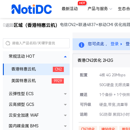
HOT
最新活动
产品与服务
生态
电信CN2+联通4837+移动CMI 优化线
区域（香港特惠云机）
返回
您可点此 ，
登录
登
常规活动 HOT
香港CN2优化 2H2G
香港特惠云机
CN2
配置
4核 4G 20Mbps
美国特惠云机
9929
50G硬盘 无限流量
云弹性型 ECS
赠送
1个备份 + 1个快照
云高频型 GCS
可升级
硬盘,带宽,流量等
说明
5G防御 黑洞3小时
云安全加速 WAF
国内裸金属 BMS
CN2优化
建站优化
原生I