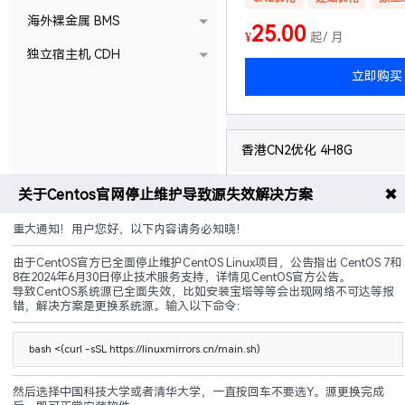
海外裸金属 BMS
25.00
¥
起/ 月
独立宿主机 CDH
立即购买
香港CN2优化 4H8G
✖
关于Centos官网停止维护导致源失效解决方案
配置
4核 8G 20Mbps
50G硬盘 无限流量
重大通知！用户您好，以下内容请务必知晓！
赠送
1个备份 + 1个快照
由于CentOS官方已全面停止维护CentOS Linux项目，公告指出 CentOS 7和
8在2024年6月30日停止技术服务支持，详情见CentOS官方公告。
可升级
硬盘,带宽,流量等
导致CentOS系统源已全面失效，比如安装宝塔等等会出现网络不可达等报
错，解决方案是更换系统源。输入以下命令：
说明
5G防御 黑洞3小时
bash <(curl -sSL https://linuxmirrors.cn/main.sh)
CN2优化
建站优化
原生I
然后选择中国科技大学或者清华大学，一直按回车不要选Y。源更换完成
70.00