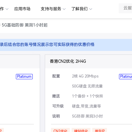
合作
应用市场
支持与服务
了解我们
路 5G基础防御 黑洞1小时起
录后结合您的账号情况展示您可实际获得的优惠价格
香港CN2优化 2H4G
配置
2核 4G 20Mbps
Platinum
Platin
50G硬盘 无限流量
赠送
1个备份 + 1个快照
可升级
硬盘,带宽,流量等
说明
5G防御 黑洞3小时
P
CN2优化
建站优化
原生IP