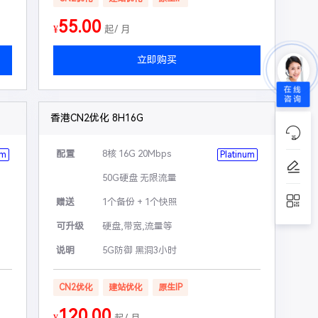
55.00
¥
起/ 月
立即购买
在线
咨询
香港CN2优化 8H16G
配置
8核 16G 20Mbps
um
Platinum
50G硬盘 无限流量
赠送
1个备份 + 1个快照
可升级
硬盘,带宽,流量等
说明
5G防御 黑洞3小时
CN2优化
建站优化
原生IP
120.00