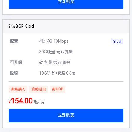
立即购买
宁波BGP Glod
配置
4核 4G 10Mbps
Glod
30G硬盘 无限流量
可升级
硬盘,带宽,配置等
说明
10G防御+傲盾CC墙
多线接入
自助过白
封UDP
154.00
¥
起/ 月
立即购买