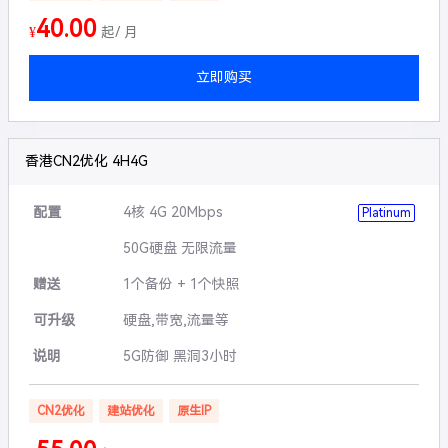
40.00
¥
起/ 月
立即购买
香港CN2优化 4H4G
配置
4核 4G 20Mbps
Platinum
50G硬盘 无限流量
赠送
1个备份 + 1个快照
可升级
硬盘,带宽,流量等
说明
5G防御 黑洞3小时
CN2优化
建站优化
原生IP