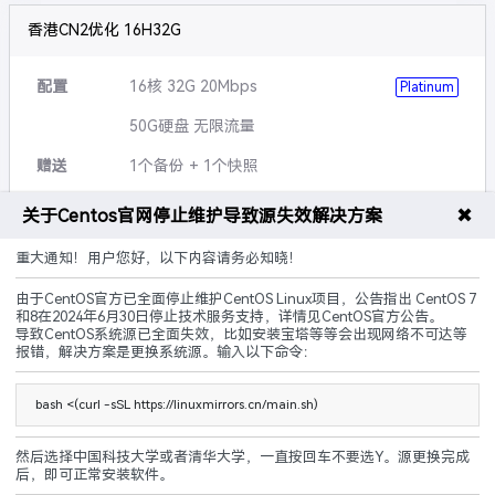
香港CN2优化 16H32G
配置
16核 32G 20Mbps
Platinum
50G硬盘 无限流量
赠送
1个备份 + 1个快照
可升级
硬盘,带宽,流量等
✖
关于Centos官网停止维护导致源失效解决方案
说明
5G防御 黑洞3小时
重大通知！用户您好，以下内容请务必知晓！
由于CentOS官方已全面停止维护CentOS Linux项目，公告指出 CentOS 7
CN2优化
建站优化
原生IP
和8在2024年6月30日停止技术服务支持，详情见CentOS官方公告。
导致CentOS系统源已全面失效，比如安装宝塔等等会出现网络不可达等
240.00
报错，解决方案是更换系统源。输入以下命令：
¥
起/ 月
立即购买
bash <(curl -sSL https://linuxmirrors.cn/main.sh)
然后选择中国科技大学或者清华大学，一直按回车不要选Y。源更换完成
后，即可正常安装软件。