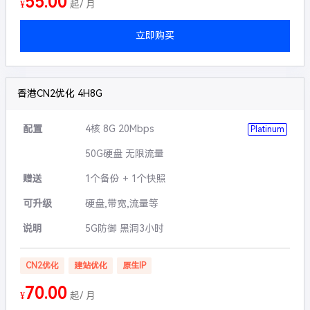
55.00
¥
起/ 月
立即购买
香港CN2优化 4H8G
配置
4核 8G 20Mbps
Platinum
50G硬盘 无限流量
赠送
1个备份 + 1个快照
可升级
硬盘,带宽,流量等
说明
5G防御 黑洞3小时
CN2优化
建站优化
原生IP
70.00
¥
起/ 月