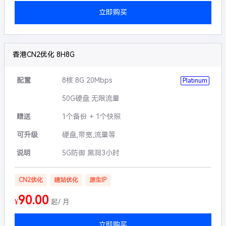
立即购买
香港CN2优化 8H8G
配置
8核 8G 20Mbps
Platinum
50G硬盘 无限流量
赠送
1个备份 + 1个快照
可升级
硬盘,带宽,流量等
说明
5G防御 黑洞3小时
CN2优化
建站优化
原生IP
90.00
¥
起/ 月
立即购买