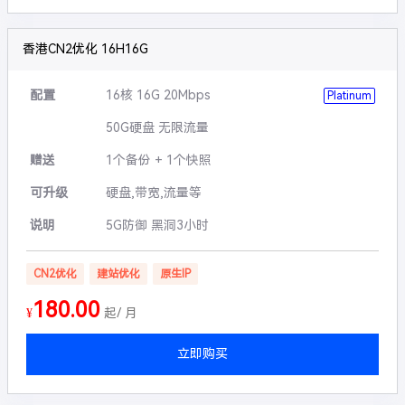
香港CN2优化 16H16G
配置
16核 16G 20Mbps
Platinum
50G硬盘 无限流量
赠送
1个备份 + 1个快照
可升级
硬盘,带宽,流量等
说明
5G防御 黑洞3小时
CN2优化
建站优化
原生IP
180.00
¥
起/ 月
立即购买