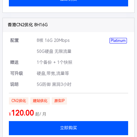
香港CN2优化 8H16G
配置
8核 16G 20Mbps
Platinum
50G硬盘 无限流量
赠送
1个备份 + 1个快照
可升级
硬盘,带宽,流量等
说明
5G防御 黑洞3小时
CN2优化
建站优化
原生IP
120.00
¥
起/ 月
立即购买