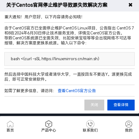
售前咨询热线
400-9989-596
✖
关于Centos官网停止维护导致源失效解决方案
重大通知！用户您好，以下内容请务必知晓！
由于CentOS官方已全面停止维护CentOS Linux项目，公告指出 CentOS 7
和8在2024年6月30日停止技术服务支持，详情见CentOS官方公告。
导致CentOS系统源已全面失效，比如安装宝塔等等会出现网络不可达等
报错，解决方案是更换系统源。输入以下命令：
QQ群聊
bash <(curl -sSL https://linuxmirrors.cn/main.sh)
运营主体 厦门破碎工坊网络科技有限公司
营业执照 91350213MAET4B2X3F
然后选择中国科技大学或者清华大学，一直按回车不要选Y。源更换完成
电信增值业务许可证(ISP/IDC/CDN) B1-20242576
后，即可正常安装软件。
闽ICP备2023023682号-2
闽公网安备35020602003166号
如需了解更多信息，请访问：
查看CentOS官方公告
关闭
查看详情
首页
产品中心
联系我们
我的