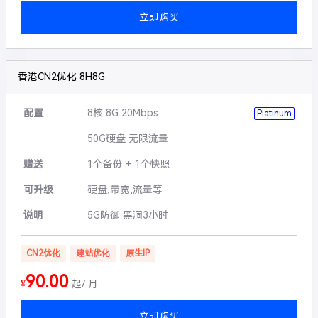
立即购买
香港CN2优化 8H8G
配置
8核 8G 20Mbps
Platinum
50G硬盘 无限流量
赠送
1个备份 + 1个快照
可升级
硬盘,带宽,流量等
说明
5G防御 黑洞3小时
CN2优化
建站优化
原生IP
90.00
¥
起/ 月
立即购买