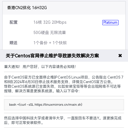
香港CN2优化 16H32G
配置
16核 32G 20Mbps
Platinum
50G硬盘 无限流量
赠送
1个备份 + 1个快照
可升级
硬盘,带宽,流量等
✖
关于Centos官网停止维护导致源失效解决方案
说明
5G防御 黑洞3小时
重大通知！用户您好，以下内容请务必知晓！
由于CentOS官方已全面停止维护CentOS Linux项目，公告指出 CentOS 7
CN2优化
建站优化
原生IP
和8在2024年6月30日停止技术服务支持，详情见CentOS官方公告。
导致CentOS系统源已全面失效，比如安装宝塔等等会出现网络不可达等
240.00
报错，解决方案是更换系统源。输入以下命令：
¥
起/ 月
立即购买
bash <(curl -sSL https://linuxmirrors.cn/main.sh)
然后选择中国科技大学或者清华大学，一直按回车不要选Y。源更换完成
后，即可正常安装软件。