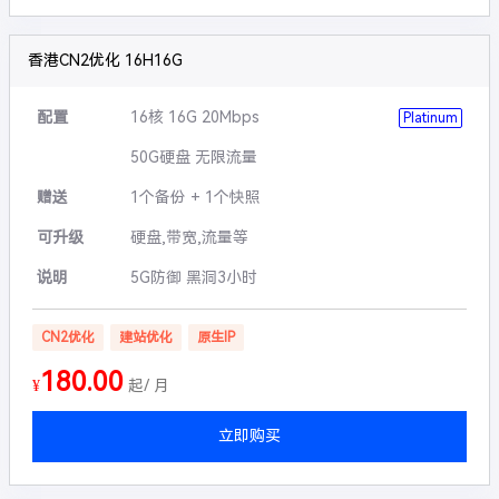
香港CN2优化 16H16G
配置
16核 16G 20Mbps
Platinum
50G硬盘 无限流量
赠送
1个备份 + 1个快照
可升级
硬盘,带宽,流量等
说明
5G防御 黑洞3小时
CN2优化
建站优化
原生IP
180.00
¥
起/ 月
立即购买