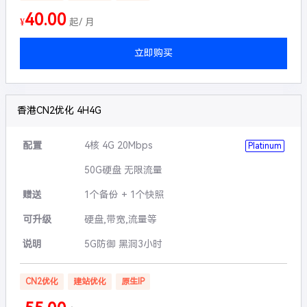
40.00
¥
起/ 月
立即购买
香港CN2优化 4H4G
配置
4核 4G 20Mbps
Platinum
50G硬盘 无限流量
赠送
1个备份 + 1个快照
可升级
硬盘,带宽,流量等
说明
5G防御 黑洞3小时
CN2优化
建站优化
原生IP