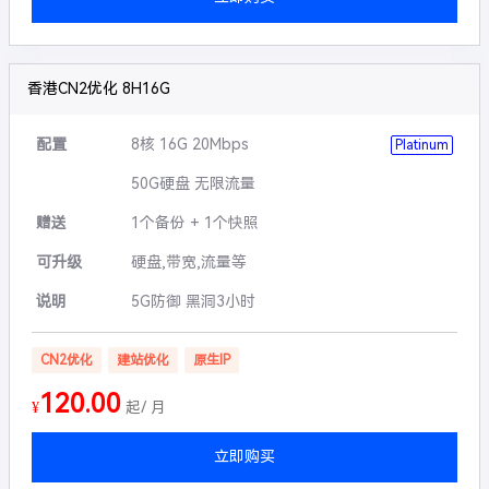
香港CN2优化 8H16G
配置
8核 16G 20Mbps
Platinum
50G硬盘 无限流量
赠送
1个备份 + 1个快照
可升级
硬盘,带宽,流量等
说明
5G防御 黑洞3小时
CN2优化
建站优化
原生IP
120.00
¥
起/ 月
立即购买