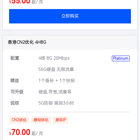
55.00
¥
起/ 月
立即购买
香港CN2优化 4H8G
配置
4核 8G 20Mbps
Platinum
50G硬盘 无限流量
赠送
1个备份 + 1个快照
可升级
硬盘,带宽,流量等
说明
5G防御 黑洞3小时
CN2优化
建站优化
原生IP
70.00
¥
起/ 月