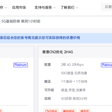
合作
应用市场
支持与服务
了解我们
路 5G基础防御 黑洞1小时起
录后结合您的账号情况展示您可实际获得的优惠价格
香港CN2优化 2H4G
配置
2核 4G 20Mbps
Platinum
Platin
50G硬盘 无限流量
赠送
1个备份 + 1个快照
可升级
硬盘,带宽,流量等
说明
5G防御 黑洞3小时
P
CN2优化
建站优化
原生IP