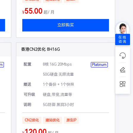
55.00
¥
起/ 月
立即购买
在线
咨询
香港CN2优化 8H16G
配置
8核 16G 20Mbps
um
Platinum
50G硬盘 无限流量
赠送
1个备份 + 1个快照
可升级
硬盘,带宽,流量等
说明
5G防御 黑洞3小时
CN2优化
建站优化
原生IP
120.00