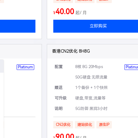
40.00
¥
起/ 月
立即购买
香港CN2优化 8H8G
配置
8核 8G 20Mbps
Platinum
Platin
50G硬盘 无限流量
赠送
1个备份 + 1个快照
可升级
硬盘,带宽,流量等
说明
5G防御 黑洞3小时
P
CN2优化
建站优化
原生IP
90.00