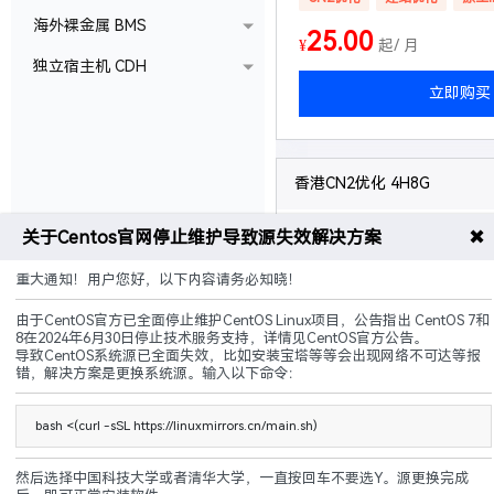
海外裸金属 BMS
25.00
¥
起/ 月
独立宿主机 CDH
立即购买
香港CN2优化 4H8G
✖
关于Centos官网停止维护导致源失效解决方案
配置
4核 8G 20Mbps
50G硬盘 无限流量
重大通知！用户您好，以下内容请务必知晓！
赠送
1个备份 + 1个快照
由于CentOS官方已全面停止维护CentOS Linux项目，公告指出 CentOS 7和
8在2024年6月30日停止技术服务支持，详情见CentOS官方公告。
可升级
硬盘,带宽,流量等
导致CentOS系统源已全面失效，比如安装宝塔等等会出现网络不可达等报
错，解决方案是更换系统源。输入以下命令：
说明
5G防御 黑洞3小时
bash <(curl -sSL https://linuxmirrors.cn/main.sh)
CN2优化
建站优化
原生I
然后选择中国科技大学或者清华大学，一直按回车不要选Y。源更换完成
70.00