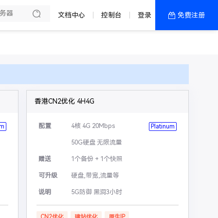
文档中心
控制台
登录
免费注册
全部产品
新闻资讯
帮助文档
热销推荐
香港CN2优化 4H4G
配置
4核 4G 20Mbps
um
Platinum
50G硬盘 无限流量
赠送
1个备份 + 1个快照
可升级
硬盘,带宽,流量等
说明
5G防御 黑洞3小时
CN2优化
建站优化
原生IP