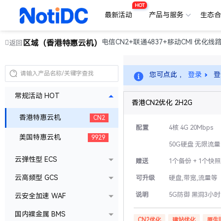
HOT
最新活动
产品与服务
生态
电信CN2+联通4837+移动CMI 优化线
区域（香港特惠云机）
返回
您可点此 ，
登录
登
常规活动 HOT
香港CN2优化 2H2G
香港特惠云机
CN2
配置
4核 4G 20Mbps
美国特惠云机
9929
50G硬盘 无限流量
云弹性型 ECS
赠送
1个备份 + 1个快照
云高频型 GCS
可升级
硬盘,带宽,流量等
说明
5G防御 黑洞3小时
云安全加速 WAF
国内裸金属 BMS
CN2优化
建站优化
原生I