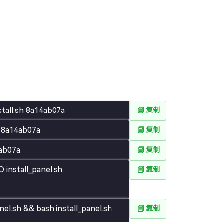
nstall.sh 8a14ab07a
复制
sh 8a14ab07a
复制
4ab07a
复制
O install_panel.sh
复制
nel.sh && bash install_panel.sh
复制