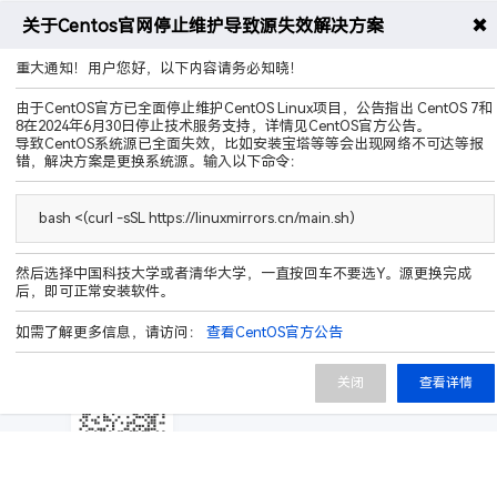
✖
关于Centos官网停止维护导致源失效解决方案
全天候品质服务
重大通知！用户您好，以下内容请务必知晓！
由于CentOS官方已全面停止维护CentOS Linux项目，公告指出 CentOS 7和
8在2024年6月30日停止技术服务支持，详情见CentOS官方公告。
导致CentOS系统源已全面失效，比如安装宝塔等等会出现网络不可达等报
错，解决方案是更换系统源。输入以下命令：
厦门破碎工坊网络科技有限公司
bash <(curl -sSL https://linuxmirrors.cn/main.sh)
Copyright © 2025-2026 All Rights Reserved.
服务热线：
400-9989-596
然后选择中国科技大学或者清华大学，一直按回车不要选Y。源更换完成
电子邮箱：
info@notidc.com
后，即可正常安装软件。
商务QQ：
3300935300
如需了解更多信息，请访问：
查看CentOS官方公告
公司地址：
福建省厦门市翔安区金海街道后村汪厝里39号
关闭
查看详情
QQ群聊