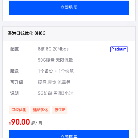
立即购买
香港CN2优化 8H8G
配置
8核 8G 20Mbps
Platinum
50G硬盘 无限流量
赠送
1个备份 + 1个快照
可升级
硬盘,带宽,流量等
说明
5G防御 黑洞3小时
CN2优化
建站优化
原生IP
90.00
¥
起/ 月
立即购买