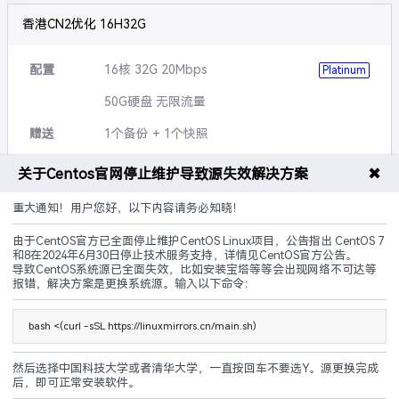
香港CN2优化 16H32G
配置
16核 32G 20Mbps
Platinum
50G硬盘 无限流量
赠送
1个备份 + 1个快照
可升级
硬盘,带宽,流量等
✖
关于Centos官网停止维护导致源失效解决方案
说明
5G防御 黑洞3小时
重大通知！用户您好，以下内容请务必知晓！
由于CentOS官方已全面停止维护CentOS Linux项目，公告指出 CentOS 7
CN2优化
建站优化
原生IP
和8在2024年6月30日停止技术服务支持，详情见CentOS官方公告。
导致CentOS系统源已全面失效，比如安装宝塔等等会出现网络不可达等
240.00
报错，解决方案是更换系统源。输入以下命令：
¥
起/ 月
立即购买
bash <(curl -sSL https://linuxmirrors.cn/main.sh)
然后选择中国科技大学或者清华大学，一直按回车不要选Y。源更换完成
后，即可正常安装软件。