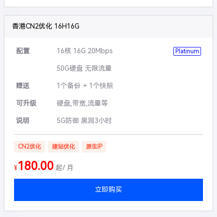
香港CN2优化 16H16G
配置
16核 16G 20Mbps
Platinum
50G硬盘 无限流量
赠送
1个备份 + 1个快照
可升级
硬盘,带宽,流量等
说明
5G防御 黑洞3小时
CN2优化
建站优化
原生IP
180.00
¥
起/ 月
立即购买