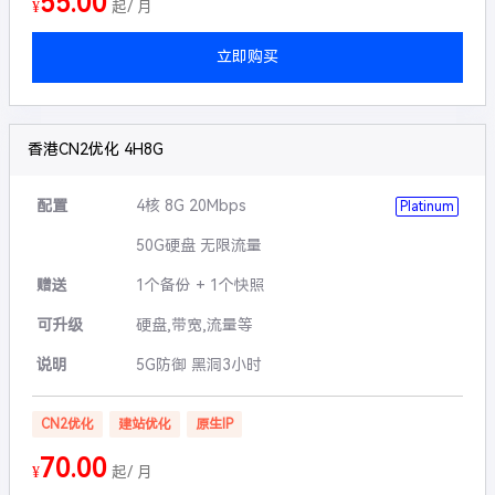
55.00
¥
起/ 月
立即购买
香港CN2优化 4H8G
配置
4核 8G 20Mbps
Platinum
50G硬盘 无限流量
赠送
1个备份 + 1个快照
可升级
硬盘,带宽,流量等
说明
5G防御 黑洞3小时
CN2优化
建站优化
原生IP
70.00
¥
起/ 月