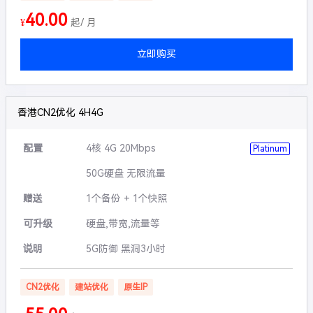
40.00
¥
起/ 月
立即购买
香港CN2优化 4H4G
配置
4核 4G 20Mbps
Platinum
50G硬盘 无限流量
赠送
1个备份 + 1个快照
可升级
硬盘,带宽,流量等
说明
5G防御 黑洞3小时
CN2优化
建站优化
原生IP