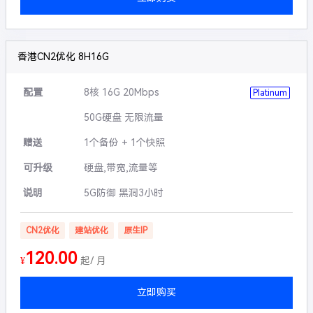
香港CN2优化 8H16G
配置
8核 16G 20Mbps
Platinum
50G硬盘 无限流量
赠送
1个备份 + 1个快照
可升级
硬盘,带宽,流量等
说明
5G防御 黑洞3小时
CN2优化
建站优化
原生IP
120.00
¥
起/ 月
立即购买