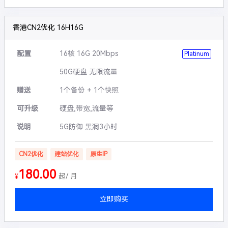
香港CN2优化 16H16G
配置
16核 16G 20Mbps
Platinum
50G硬盘 无限流量
赠送
1个备份 + 1个快照
可升级
硬盘,带宽,流量等
说明
5G防御 黑洞3小时
CN2优化
建站优化
原生IP
180.00
¥
起/ 月
立即购买