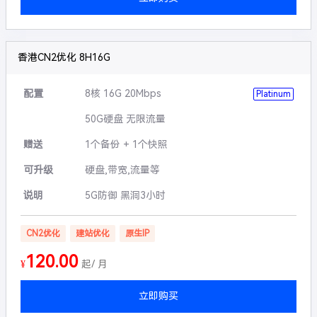
香港CN2优化 8H16G
配置
8核 16G 20Mbps
Platinum
50G硬盘 无限流量
赠送
1个备份 + 1个快照
可升级
硬盘,带宽,流量等
说明
5G防御 黑洞3小时
CN2优化
建站优化
原生IP
120.00
¥
起/ 月
立即购买