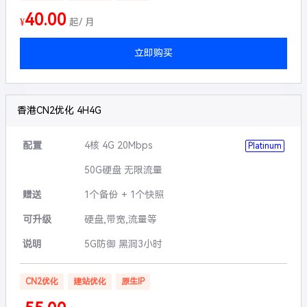
40.00
¥
起/ 月
立即购买
香港CN2优化 4H4G
配置
4核 4G 20Mbps
Platinum
50G硬盘 无限流量
赠送
1个备份 + 1个快照
可升级
硬盘,带宽,流量等
说明
5G防御 黑洞3小时
CN2优化
建站优化
原生IP