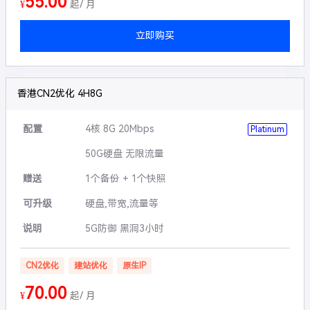
55.00
¥
起/ 月
立即购买
香港CN2优化 4H8G
配置
4核 8G 20Mbps
Platinum
50G硬盘 无限流量
赠送
1个备份 + 1个快照
可升级
硬盘,带宽,流量等
说明
5G防御 黑洞3小时
CN2优化
建站优化
原生IP
70.00
¥
起/ 月