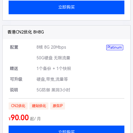
立即购买
香港CN2优化 8H8G
配置
8核 8G 20Mbps
Platinum
50G硬盘 无限流量
赠送
1个备份 + 1个快照
可升级
硬盘,带宽,流量等
说明
5G防御 黑洞3小时
CN2优化
建站优化
原生IP
90.00
¥
起/ 月
立即购买