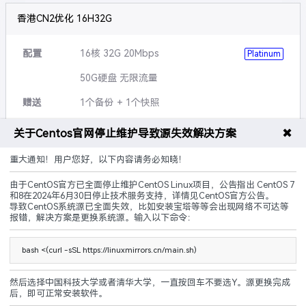
香港CN2优化 16H32G
配置
16核 32G 20Mbps
Platinum
50G硬盘 无限流量
赠送
1个备份 + 1个快照
可升级
硬盘,带宽,流量等
✖
关于Centos官网停止维护导致源失效解决方案
说明
5G防御 黑洞3小时
重大通知！用户您好，以下内容请务必知晓！
由于CentOS官方已全面停止维护CentOS Linux项目，公告指出 CentOS 7
CN2优化
建站优化
原生IP
和8在2024年6月30日停止技术服务支持，详情见CentOS官方公告。
导致CentOS系统源已全面失效，比如安装宝塔等等会出现网络不可达等
240.00
报错，解决方案是更换系统源。输入以下命令：
¥
起/ 月
立即购买
bash <(curl -sSL https://linuxmirrors.cn/main.sh)
然后选择中国科技大学或者清华大学，一直按回车不要选Y。源更换完成
后，即可正常安装软件。