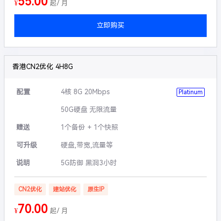
55.00
¥
起/ 月
立即购买
香港CN2优化 4H8G
配置
4核 8G 20Mbps
Platinum
50G硬盘 无限流量
赠送
1个备份 + 1个快照
可升级
硬盘,带宽,流量等
说明
5G防御 黑洞3小时
CN2优化
建站优化
原生IP
70.00
¥
起/ 月