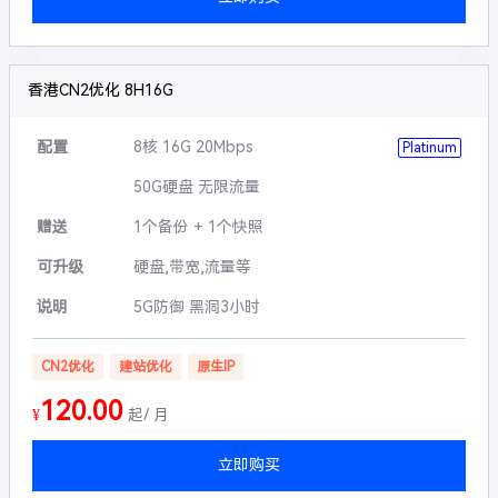
香港CN2优化 8H16G
配置
8核 16G 20Mbps
Platinum
50G硬盘 无限流量
赠送
1个备份 + 1个快照
可升级
硬盘,带宽,流量等
说明
5G防御 黑洞3小时
CN2优化
建站优化
原生IP
120.00
¥
起/ 月
立即购买