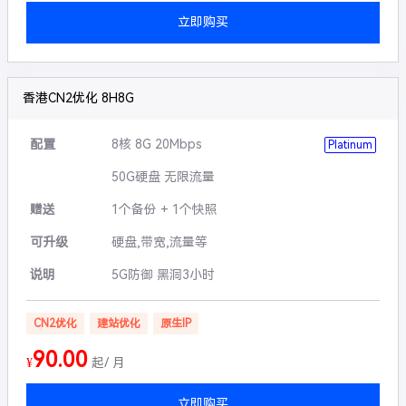
立即购买
香港CN2优化 8H8G
配置
8核 8G 20Mbps
Platinum
50G硬盘 无限流量
赠送
1个备份 + 1个快照
可升级
硬盘,带宽,流量等
说明
5G防御 黑洞3小时
CN2优化
建站优化
原生IP
90.00
¥
起/ 月
立即购买