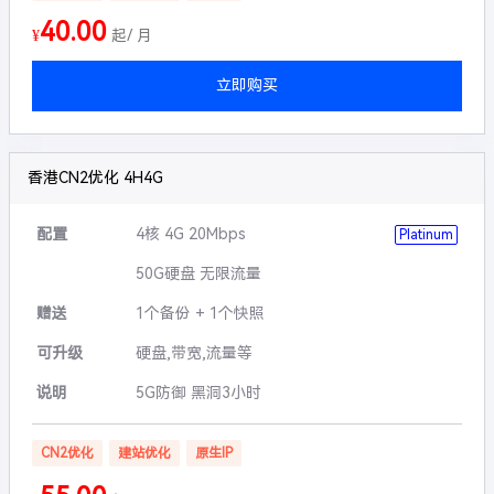
40.00
¥
起/ 月
立即购买
香港CN2优化 4H4G
配置
4核 4G 20Mbps
Platinum
50G硬盘 无限流量
赠送
1个备份 + 1个快照
可升级
硬盘,带宽,流量等
说明
5G防御 黑洞3小时
CN2优化
建站优化
原生IP