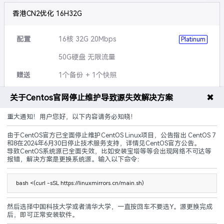
香港CN2优化 16H32G
配置
16核 32G 20Mbps
Platinum
50G硬盘 无限流量
赠送
1个备份 + 1个快照
可升级
硬盘,带宽,流量等
✖
关于Centos官网停止维护导致源失效解决方案
说明
5G防御 黑洞3小时
重大通知！用户您好，以下内容请务必知晓！
由于CentOS官方已全面停止维护CentOS Linux项目，公告指出 CentOS 7
CN2优化
建站优化
原生IP
和8在2024年6月30日停止技术服务支持，详情见CentOS官方公告。
导致CentOS系统源已全面失效，比如安装宝塔等等会出现网络不可达等
240.00
报错，解决方案是更换系统源。输入以下命令：
¥
起/ 月
立即购买
bash <(curl -sSL https://linuxmirrors.cn/main.sh)
然后选择中国科技大学或者清华大学，一直按回车不要选Y。源更换完成
后，即可正常安装软件。