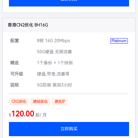
香港CN2优化 8H16G
配置
8核 16G 20Mbps
Platinum
50G硬盘 无限流量
赠送
1个备份 + 1个快照
可升级
硬盘,带宽,流量等
说明
5G防御 黑洞3小时
CN2优化
建站优化
原生IP
120.00
¥
起/ 月
立即购买