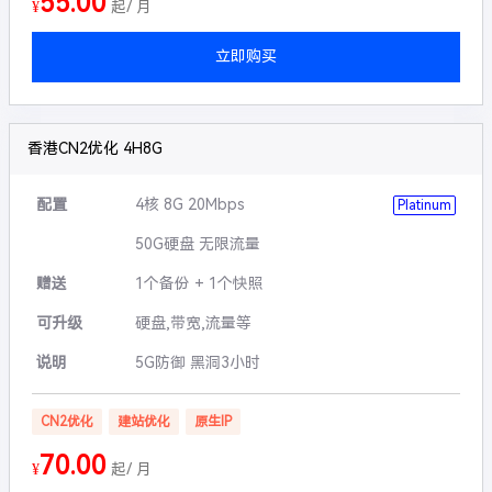
55.00
¥
起/ 月
立即购买
香港CN2优化 4H8G
配置
4核 8G 20Mbps
Platinum
50G硬盘 无限流量
赠送
1个备份 + 1个快照
可升级
硬盘,带宽,流量等
说明
5G防御 黑洞3小时
CN2优化
建站优化
原生IP
70.00
¥
起/ 月