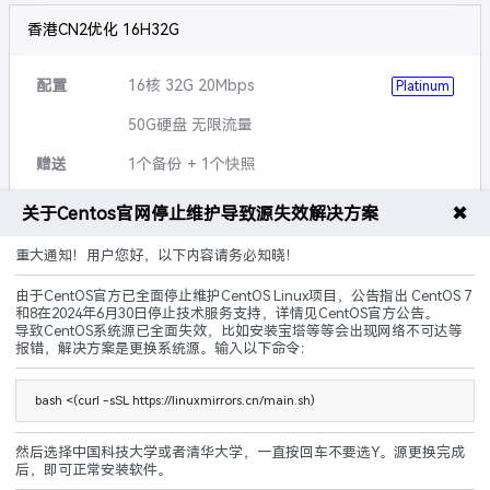
香港CN2优化 16H32G
配置
16核 32G 20Mbps
Platinum
50G硬盘 无限流量
赠送
1个备份 + 1个快照
可升级
硬盘,带宽,流量等
✖
关于Centos官网停止维护导致源失效解决方案
说明
5G防御 黑洞3小时
重大通知！用户您好，以下内容请务必知晓！
由于CentOS官方已全面停止维护CentOS Linux项目，公告指出 CentOS 7
CN2优化
建站优化
原生IP
和8在2024年6月30日停止技术服务支持，详情见CentOS官方公告。
导致CentOS系统源已全面失效，比如安装宝塔等等会出现网络不可达等
240.00
报错，解决方案是更换系统源。输入以下命令：
¥
起/ 月
立即购买
bash <(curl -sSL https://linuxmirrors.cn/main.sh)
然后选择中国科技大学或者清华大学，一直按回车不要选Y。源更换完成
后，即可正常安装软件。