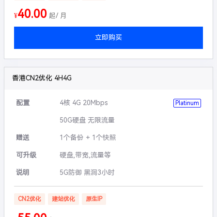
40.00
¥
起/ 月
立即购买
香港CN2优化 4H4G
配置
4核 4G 20Mbps
Platinum
50G硬盘 无限流量
赠送
1个备份 + 1个快照
可升级
硬盘,带宽,流量等
说明
5G防御 黑洞3小时
CN2优化
建站优化
原生IP