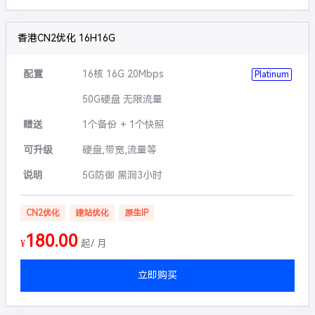
香港CN2优化 16H16G
配置
16核 16G 20Mbps
Platinum
50G硬盘 无限流量
赠送
1个备份 + 1个快照
可升级
硬盘,带宽,流量等
说明
5G防御 黑洞3小时
CN2优化
建站优化
原生IP
180.00
¥
起/ 月
立即购买