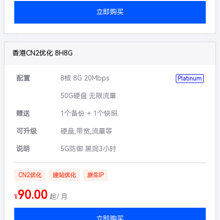
立即购买
香港CN2优化 8H8G
配置
8核 8G 20Mbps
Platinum
50G硬盘 无限流量
赠送
1个备份 + 1个快照
可升级
硬盘,带宽,流量等
说明
5G防御 黑洞3小时
CN2优化
建站优化
原生IP
90.00
¥
起/ 月
立即购买